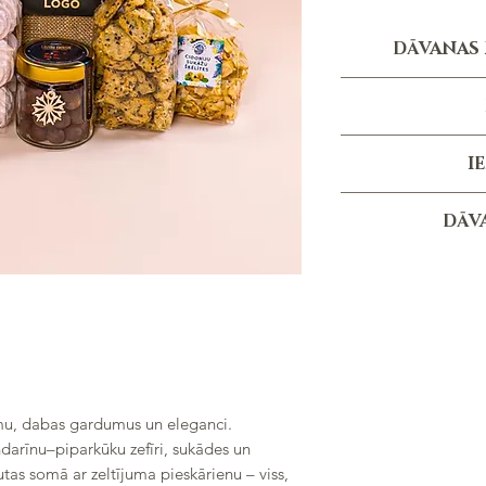
DĀVANAS 
Personali
S
Pasūtījuma izpildes t
*personal
I
no pasūtījum
Džuta
DĀV
(
Dāv
Karamelizēti lazdu
Mandarīnu
Šokolādes
Dižbrūkle
Cidoniju 
Sēklu siera 
umu, dabas gardumus un eleganci.
arīnu–piparkūku zefīri, sukādes un
tas somā ar zeltījuma pieskārienu – viss,