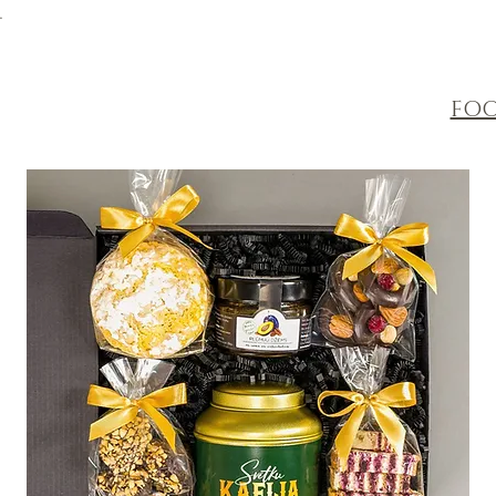
.
FOO