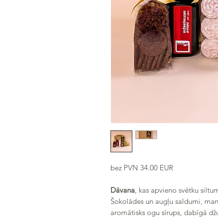
bez PVN 34.00 EUR
Dāvana
, kas apvieno svētku silt
Šokolādes un augļu saldumi, mand
aromātisks ogu sīrups, dabīgā džu