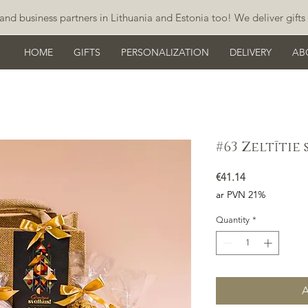
and business partners in Lithuania and Estonia too! We deliver gifts 
HOME
GIFTS
PERSONALIZATION
DELIVERY
AB
#63 Zeltītie 
Price
€41.14
ar PVN 21%
Quantity
*