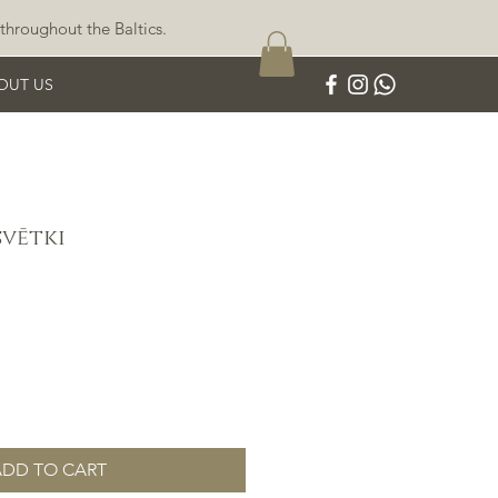
throughout the Baltics.
OUT US
svētki
ADD TO CART