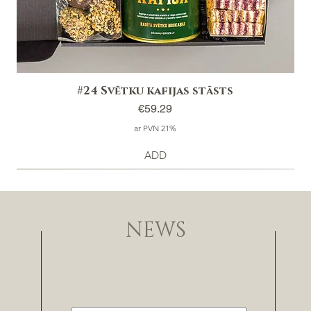
#24 Svētku kafijas stāsts
Price
€59.29
ar PVN 21%
ADD
NEWS