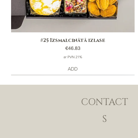
#25 Izsmalcinātā izlase
Price
€46.83
ar PVN 21%
ADD
CONTACT
S