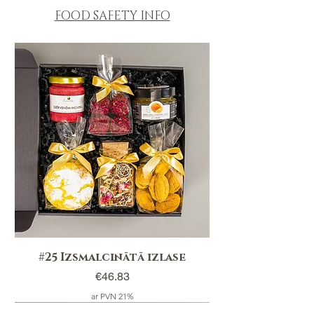
dzērveņu, 60g
FOOD SAFETY INFO
#25 Izsmalcinātā izlase
Price
€46.83
ar PVN 21%