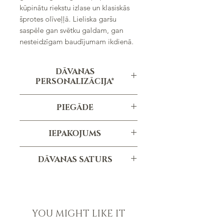
kūpinātu riekstu izlase un klasiskās
šprotes olīveļļā. Lieliska garšu
saspēle gan svētku galdam, gan
nesteidzīgam baudījumam ikdienā.
DĀVANAS
PERSONALIZĀCIJA*
Personalizēta apsveikuma kartiņa
PIEGĀDE
Personalizēta uzlīme
Pasūtījuma izpildes termiņš ir vidēji 1-3
*personalizācija nav iekļauta cenā
IEPAKOJUMS
dienas, atkarībā no pasūtījuma
apjoma un specifikācijām.
Melna dāvanu kaste
DĀVANAS SATURS
(210x160x70mm)
Melnās krāsas ECO papīra pildviela
Šprotes olīvu eļļā, 100g, Riga Gold
Satīna lenta
Ingvera gabaliņi tumšajā šokolādē,
Dāvanas svars - 0.5kg
60g
Kūpinātu riekstu izlase, 60g
YOU MIGHT LIKE IT
Sukādes "Asorti", rabarberu, cidoniju,