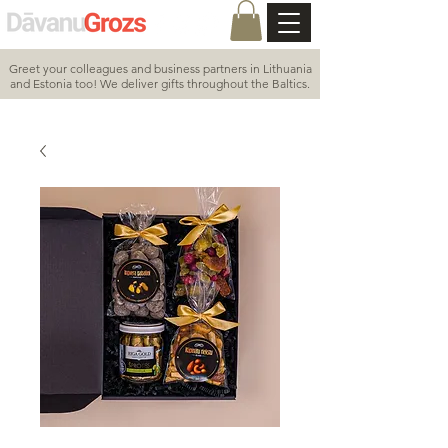
Greet your colleagues and business partners in Lithuania
and Estonia too! We deliver gifts throughout the Baltics.