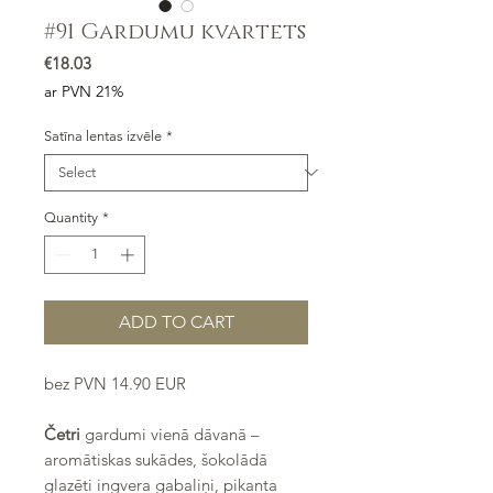
#91 Gardumu kvartets
Price
€18.03
ar PVN 21%
Satīna lentas izvēle
*
Quantity
*
ADD TO CART
bez PVN 14.90 EUR
Četri
gardumi vienā dāvanā –
aromātiskas sukādes, šokolādā
glazēti ingvera gabaliņi, pikanta