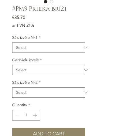
#PM9 Prieka brīži
Price
€35.70
ar PVN 21%
Sāls izvēle Nr.1
*
Garšvielu izvēle
*
Sāls izvēle Nr.2
*
Quantity
*
ADD TO CART