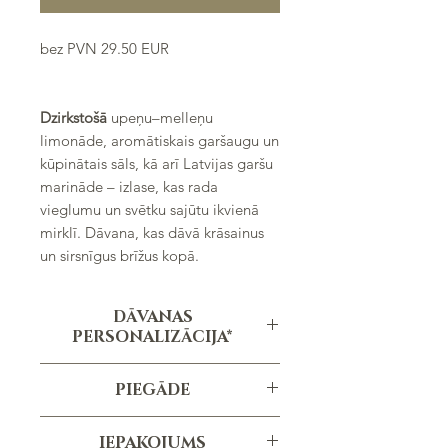
bez PVN 29.50 EUR
Sadarbībā ar PAVĀRU MĀJA
LĪGATNĒ
Dzirkstošā
upeņu–melleņu
limonāde, aromātiskais garšaugu un
kūpinātais sāls, kā arī Latvijas garšu
marināde – izlase, kas rada
vieglumu un svētku sajūtu ikvienā
mirklī. Dāvana, kas dāvā krāsainus
un sirsnīgus brīžus kopā.
DĀVANAS
PERSONALIZĀCIJA*
Personalizēta apsveikuma kartiņa
PIEGĀDE
Personalizēta uzlīme
Pasūtījuma izpildes termiņš ir vidēji 1-3
*personalizācija nav iekļauta cenā
IEPAKOJUMS
dienas, atkarībā no pasūtījuma