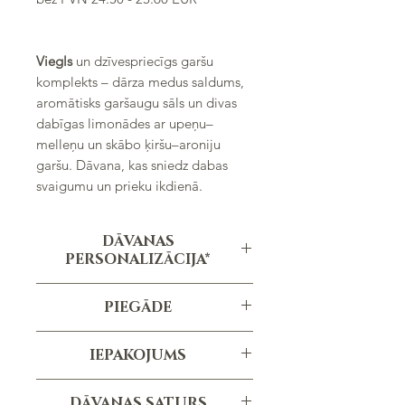
Sadarbībā ar PAVĀRU MĀJA
LĪGATNĒ
Viegls
un dzīvespriecīgs garšu
komplekts – dārza medus saldums,
aromātisks garšaugu sāls un divas
dabīgas limonādes ar upeņu–
melleņu un skābo ķiršu–aroniju
garšu. Dāvana, kas sniedz dabas
svaigumu un prieku ikdienā.
DĀVANAS
PERSONALIZĀCIJA*
Personalizēta apsveikuma kartiņa
PIEGĀDE
Personalizēta uzlīme
Pasūtījuma izpildes termiņš ir vidēji 1-3
*personalizācija nav iekļauta cenā
IEPAKOJUMS
dienas, atkarībā no pasūtījuma
apjoma un specifikācijām.
Melna dāvanu kaste ar logu
DĀVANAS SATURS