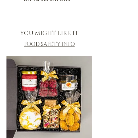
240x210x80 mm
Melnās krāsas ECO papīra pildviela
Garšaugu sāls, Pavāru Māja, 95g
Pavāru Mājas uzlīme
Dārza medus, Pavāru Māja, 200g
Dāvanas svars - 2.05kg
Skābo ķiršu - aroniju limonāde, Pavāru
māju, 0.33L
YOU MIGHT LIKE IT
Upeņu - melleņu limonāde, Pavāru
Māja, 0.33L
FOOD SAFETY INFO
vai
Ābolu sidrs, Pavāru māja, 0.33L