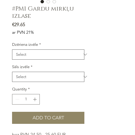
#PM1 Gardu mirkļu
izlase
Price
€29.65
ar PVN 21%
Dzēriena izvēle
*
Sāls izvēle
*
Quantity
*
ADD TO CART
bez PVN 24.50 - 25.60 EUR