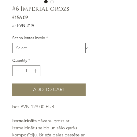
#6 Imperial grozs
Price
€156.09
ar PVN 21%
Satīna lentas izvēle
*
Quantity
*
ADD TO CART
bez PVN 129.00 EUR
Izsmalcināts
dāvanu grozs ar
izsmalcinātu saldo un sāļo garšu
kompozīciju. Brieža gaļas pastēte ar