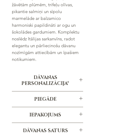
žāvētām plūmēm, trifeļu olīvas,
pikantie salmiņi un sīpolu
marmelāde ar balzamico
harmoniski papildināti ar ogu un
šokolādes gardumiem. Komplektu
noslēdz Itālijas sarkanvīns, radot
elegantu un pārliecinošu dāvanu
nozīmīgām attiecībām un īpašiem
notikumiem.
DĀVANAS
PERSONALIZĀCIJA*
Personalizēta apsveikuma kartiņa ar
PIEGĀDE
Jūsu logo
Pasūtījuma izpildes termiņš ir vidēji 1-3
*personalizācija nav iekļauta cenā
IEPAKOJUMS
dienas, atkarībā no pasūtījuma
apjoma un specifikācijām.
Pīts grozs, pelēks
DĀVANAS SATURS
(garums 38cm; augstums 42cm)