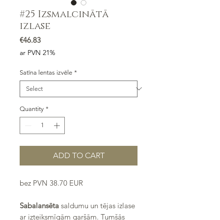
#25 Izsmalcinātā
izlase
Price
€46.83
ar PVN 21%
Satīna lentas izvēle
*
Quantity
*
ADD TO CART
bez PVN 38.70 EUR
Sabalansēta
saldumu un tējas izlase
ar izteiksmīgām garšām. Tumšās