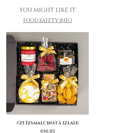
Citronu lielcepums, 2 gab
Apelsīnu marmelāde ar viskiju, 136ml
YOU MIGHT LIKE IT
Klasiskie riekstiņi ar vārīta piena
karameli, 120g
FOOD SAFETY INFO
Ziedu medus ar dzērvenēm un
ingveru, 140g
#25 Izsmalcinātā izlase
Price
€46.83