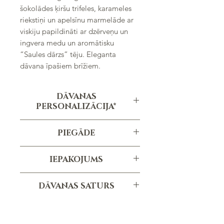
šokolādes ķiršu trifeles, karameles
riekstiņi un apelsīnu marmelāde ar
viskiju papildināti ar dzērveņu un
ingvera medu un aromātisku
“Saules dārzs” tēju. Eleganta
dāvana īpašiem brīžiem.
DĀVANAS
PERSONALIZĀCIJA*
Personalizēta apsveikuma kartiņa
PIEGĀDE
Personalizēta uzlīme
Pasūtījuma izpildes termiņš ir vidēji 1-3
*personalizācija nav iekļauta cenā
IEPAKOJUMS
dienas, atkarībā no pasūtījuma
apjoma un specifikācijām.
Melna matēta dāvanu kaste
DĀVANAS SATURS
(220x220x90mm)
Melnās krāsas ECO papīra pildviela
Tumšās šokolādes ķiršu trifeles, 4 gab.
Satīna lenta
"Saules dārzs" tēja, 55g
Dāvanas svars - 1.6kg