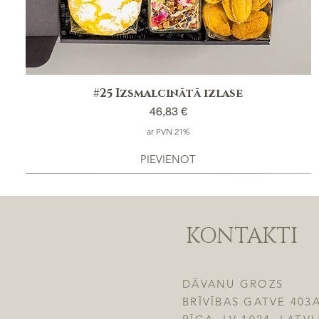
#25 Izsmalcinātā izlase
Cena
46,83 €
ar PVN 21%
PIEVIENOT
KONTAKTI
DĀVANU GROZS
BRĪVĪBAS GATVE 403A