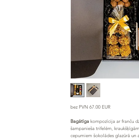
bez PVN 67.00 EUR
Bagātīga
kompozīcija ar franču d
šampanieša trifelēm, kraukšķīgā
cepumiem šokolādes glazūrā un ap