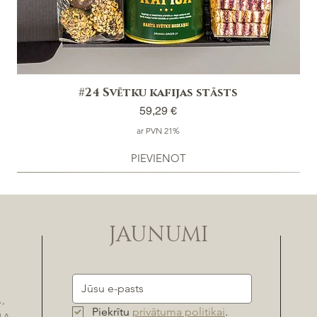
#24 Svētku kafijas stāsts
Cena
59,29 €
ar PVN 21%
PIEVIENOT
JAUNUMI
,
Piekrītu 
privātuma politikai
.