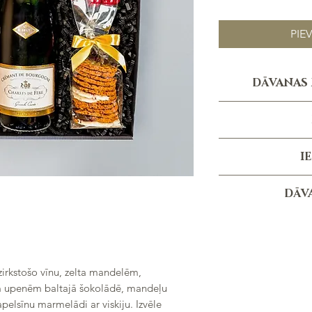
PIE
DĀVANAS 
Personali
Per
Pasūtījuma izpildes t
*personal
I
no pasūtījum
Melna 
DĀV
(
Melnās krā
Mandeļu cepu
Karamelizēti lazdu
Dāv
Apelsīnu ma
Zel
zirkstošo vīnu, zelta mandelēm,
Šampan
m upenēm baltajā šokolādē, mandeļu
Kraukšķīgās u
elsīnu marmelādi ar viskiju. Izvēle
Charles de Fere Cre