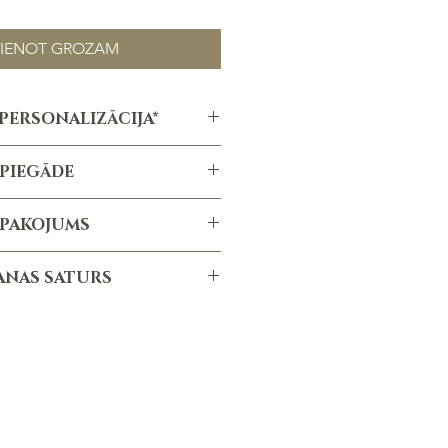
VIENOT GROZAM
PERSONALIZĀCIJA*
zēta apsveikuma kartiņa
PIEGĀDE
sonalizēta uzlīme
ermiņš ir vidēji 1-3 dienas, atkarībā
izācija nav iekļauta cenā
EPAKOJUMS
a apjoma un specifikācijām.
matēta dāvanu kaste
ANAS SATURS
340x280x85mm)
sas ECO papīra pildviela
mi šokolādes glazūrā, 120g
Satīna lenta
 rieksti šokolādē ar kanēli, 130g
anas svars - 1.6kg
rmelāde ar viskiju, 136ml
ta mandeles, 100g
ieša trifeles, 6 gab.
penes baltajā šokolādē, 130g
mant, dzirkstošais vīns, Francija,