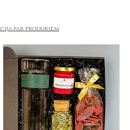
0.75L
cija par produkiem