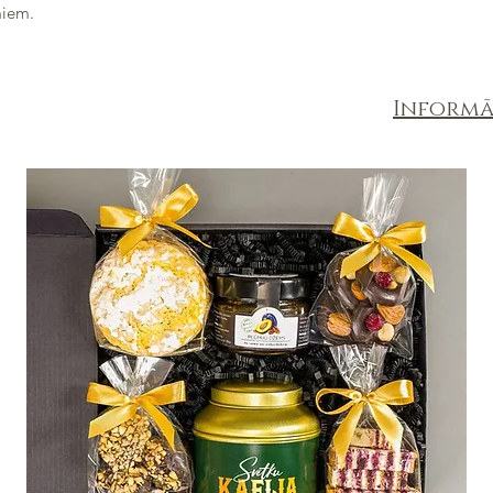
miem.
Informā