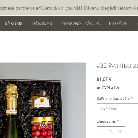
iznesa partnerus arī Lietuvā un Igaunijā! Dāvanu piegādi veicam visas
SĀKUMS
DĀVANAS
PERSONALIZĀCIJA
PIEGĀDE
#22 Svinību z
Cena
81,07 €
ar PVN 21%
Satīna lentas izvēle
*
Izvēlēties
Daudzums
*