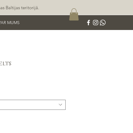
 Baltijas teritorijā.
PAR MUMS
elts