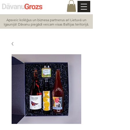
Apsveic kolēģus un biznesa partnerus arī Lietuvā un
Igaunijā! Dāvanu piegādi veicam visas Baltijas teritorijā.