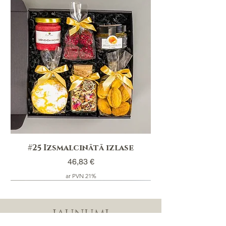
#25 Izsmalcinātā izlase
Cena
46,83 €
ar PVN 21%
JAUNUMI