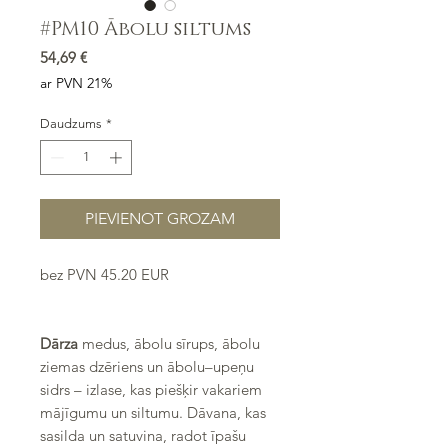
#PM10 Ābolu siltums
Cena
54,69 €
ar PVN 21%
Daudzums
*
PIEVIENOT GROZAM
bez PVN 45.20 EUR
Sadarbībā ar PAVĀRU MĀJA
LĪGATNĒ
Dārza
medus, ābolu sīrups, ābolu
ziemas dzēriens un ābolu–upeņu
sidrs – izlase, kas piešķir vakariem
mājīgumu un siltumu. Dāvana, kas
sasilda un satuvina, radot īpašu