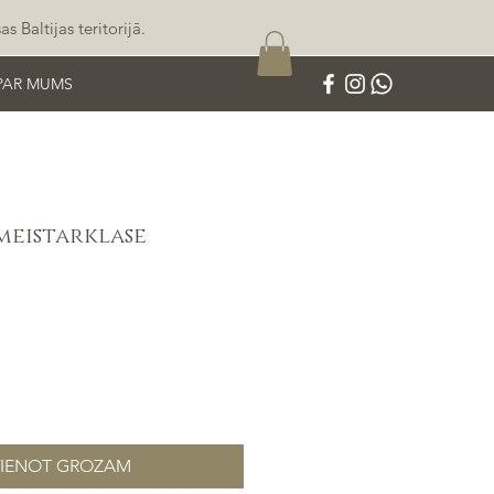
 Baltijas teritorijā.
PAR MUMS
meistarklase
VIENOT GROZAM