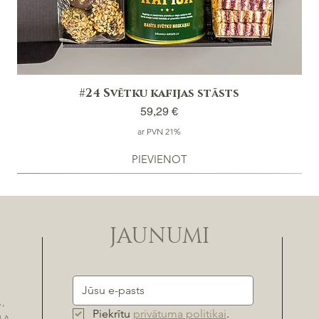
#24 Svētku kafijas stāsts
Cena
59,29 €
ar PVN 21%
PIEVIENOT
JAUNUMI
,
Piekrītu 
privātuma politikai
.