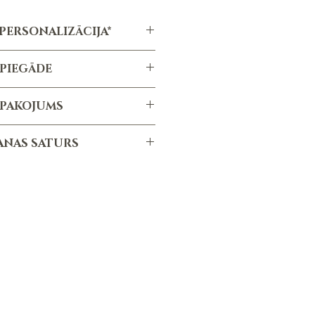
PERSONALIZĀCIJA*
zēta apsveikuma kartiņa
PIEGĀDE
sonalizēta uzlīme
ermiņš ir vidēji 1-3 dienas, atkarībā
izācija nav iekļauta cenā
EPAKOJUMS
a apjoma un specifikācijām.
dāvanu kaste ar logu
ANAS SATURS
210x160x70 mm
sas ECO papīra pildviela
ma marināde, garšvielu maisījums,
vāru Mājas uzlīme
avāru Māja, 95g
anas svars - 1.1kg
švielu maisījums, Pavāru Māja, 95g
vielu maisījums, Pavāru Māja, 95g
garšvielu maisījums, Pavāru Māja,
95g