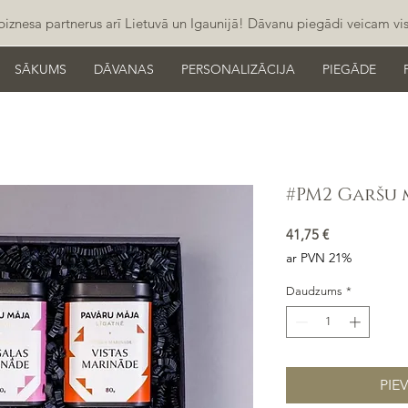
iznesa partnerus arī Lietuvā un Igaunijā! Dāvanu piegādi veicam visas
SĀKUMS
DĀVANAS
PERSONALIZĀCIJA
PIEGĀDE
#PM2 Garšu 
Cena
41,75 €
ar PVN 21%
Daudzums
*
PIE