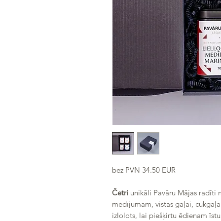
bez PVN 34.50 EUR
Sadarbībā ar PAVĀRU MĀJA LĪ
Četri
unikāli Pavāru Mājas radīti 
medījumam, vistas gaļai, cūkgaļai 
izlolots, lai piešķirtu ēdienam īs