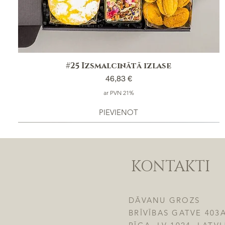
#25 Izsmalcinātā izlase
Cena
46,83 €
ar PVN 21%
PIEVIENOT
KONTAKTI
DĀVANU GROZS
BRĪVĪBAS GATVE 403A