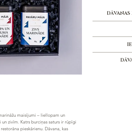
DĀVANAS 
Personali
Per
Pasūtījuma izpildes t
*personal
I
no pasūtījum
Melna 
DĀV
Melnās krā
Liellopa un medīju
Pa
P
Dāv
Vistas marināde, gar
Zivs marināde, garš
Cūkgaļas marināde, 
GATNĒ
marināžu maisījumi – liellopam un
un zivīm. Katrs burciņas saturs ir rūpīgi
tu restorāna pieskārienu. Dāvana, kas