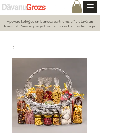
Apsveic kolēģus un biznesa partnerus arī Lietuvā un
Igaunijā! Dāvanu piegādi veicam visas Baltijas teritorijā.