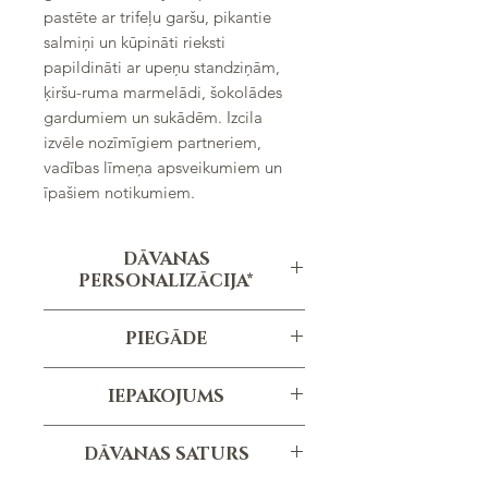
pastēte ar trifeļu garšu, pikantie
salmiņi un kūpināti rieksti
papildināti ar upeņu standziņām,
ķiršu-ruma marmelādi, šokolādes
gardumiem un sukādēm. Izcila
izvēle nozīmīgiem partneriem,
vadības līmeņa apsveikumiem un
īpašiem notikumiem.
DĀVANAS
PERSONALIZĀCIJA*
Personalizēta apsveikuma kartiņa ar
PIEGĀDE
Jūsu logo
Pasūtījuma izpildes termiņš ir vidēji 1-3
*personalizācija nav iekļauta cenā
IEPAKOJUMS
dienas, atkarībā no pasūtījuma
apjoma un specifikācijām.
Pīts grozs, pelēks
DĀVANAS SATURS
(garums 38cm; augstums 42cm)
Baltās krāsas ECO papīra pildviela