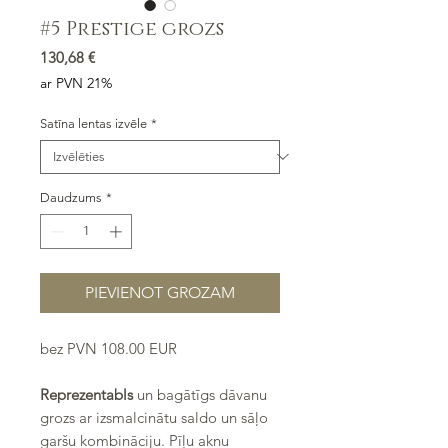
#5 Prestige grozs
Cena
130,68 €
ar PVN 21%
Satīna lentas izvēle
*
Daudzums
*
PIEVIENOT GROZAM
bez PVN 108.00 EUR
Reprezentabls
un bagātīgs dāvanu
grozs ar izsmalcinātu saldo un sāļo
garšu kombināciju. Pīļu aknu